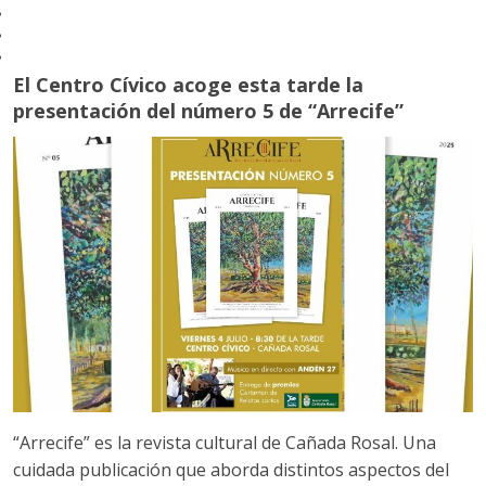
PALENCIANA
BENAMEJÍ
El Centro Cívico acoge esta tarde la
presentación del número 5 de “Arrecife”
CABRA
PUENTE GENIL
PUENTE GENIL
AGUILAR DE LA FRONTERA
MONTEMAYOR
MORILES
MONTILLA
MONTILLA
ESPEJO
“Arrecife” es la revista cultural de Cañada Rosal. Una
cuidada publicación que aborda distintos aspectos del
LA RAMBLA