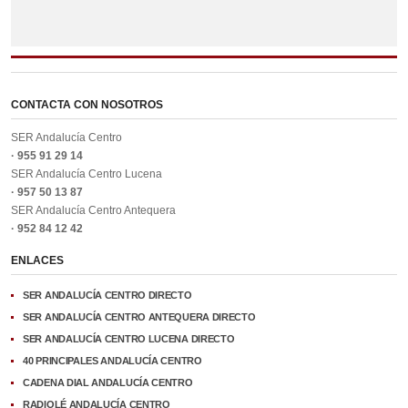
GILENA
HERRERA
LA RODA DE ANDALUCÍA
CONTACTA CON NOSOTROS
MARINALEDA
SER Andalucía Centro
MATARREDONDA
· 955 91 29 14
SER Andalucía Centro Lucena
PEDRERA
· 957 50 13 87
SER Andalucía Centro Antequera
LORA DE ESTEPA
· 952 84 12 42
OSUNA
ENLACES
OSUNA
SER ANDALUCÍA CENTRO DIRECTO
SER ANDALUCÍA CENTRO ANTEQUERA DIRECTO
AGUADULCE
SER ANDALUCÍA CENTRO LUCENA DIRECTO
EL SAUCEJO
40 PRINCIPALES ANDALUCÍA CENTRO
CADENA DIAL ANDALUCÍA CENTRO
LANTEJUELA
RADIOLÉ ANDALUCÍA CENTRO