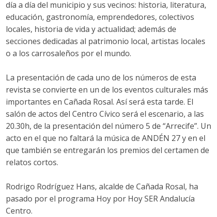
día a día del municipio y sus vecinos: historia, literatura,
LA CARLOTA
educación, gastronomía, emprendedores, colectivos
locales, historia de vida y actualidad; además de
MONTURQUE
secciones dedicadas al patrimonio local, artistas locales
FERNÁN NÚÑEZ
o a los carrosaleños por el mundo.
MONTALBÁN
La presentación de cada uno de los números de esta
SANTAELLA
revista se convierte en un de los eventos culturales más
importantes en Cañada Rosal. Así será esta tarde. El
PRIEGO DE CÓRDOBA
salón de actos del Centro Cívico será el escenario, a las
PRIEGO DE CÓRDOBA
20.30h, de la presentación del número 5 de “Arrecife”. Un
acto en el que no faltará la música de ANDÉN 27 y en el
ALMEDINILLA
que también se entregarán los premios del certamen de
CARCABUEY
relatos cortos.
MÁLAGA
Rodrigo Rodríguez Hans, alcalde de Cañada Rosal, ha
ANTEQUERA
pasado por el programa Hoy por Hoy SER Andalucía
HUMILLADERO
Centro.