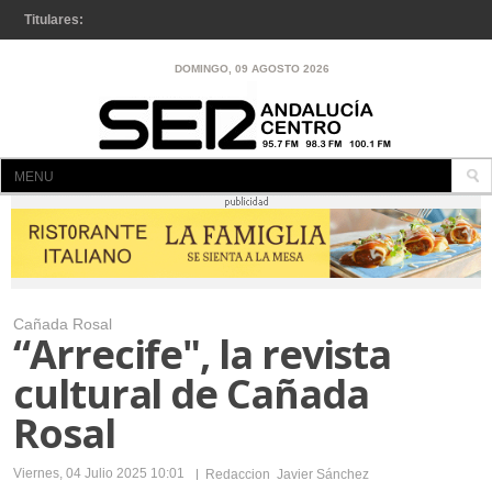
Titulares:
Se inicia la renovación del firme en la A-92 entre La Puebla y
DOMINGO, 09 AGOSTO 2026
Osuna
MENU
INICIO
A LA CARTA
CÓRDOBA
Cañada Rosal
LUCENA
“Arrecife", la revista
LUCENA
cultural de Cañada
ENCINAS REALES
Rosal
IZNÁJAR
Viernes, 04 Julio 2025 10:01
Redaccion Javier Sánchez
RUTE