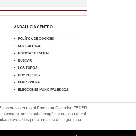
ANDALUCÍA CENTRO
POLÍTICA DE COOKIES
SER COFRADE
NOTICIAS GENERAL
BUSCAR
LOS TOROS
HOY POR HOY
FERIA OSUNA
ELECCIONES MUNICIPALES 2023
 Europea con cargo al Programa Operativo FEDER
mpensar el sobrecoste energético de gas natural
cidad provocados por el impacto de la guerra de