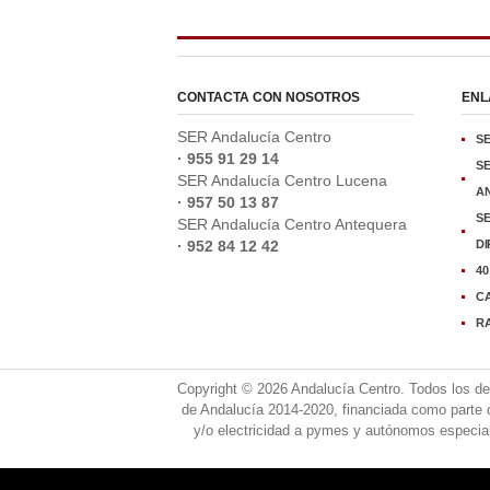
CONTACTA CON NOSOTROS
ENL
SER Andalucía Centro
S
· 955 91 29 14
S
SER Andalucía Centro Lucena
A
· 957 50 13 87
S
SER Andalucía Centro Antequera
· 952 84 12 42
D
40
C
R
Copyright © 2026 Andalucía Centro. Todos los d
de Andalucía 2014-2020, financiada como parte 
y/o electricidad a pymes y autónomos especialm