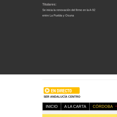
Titulares:
Se inicia la renovación del firme en la A-92
entre La Puebla y Osuna
SER ANDALUCÍA CENTRO
INICIO
A LA CARTA
CÓRDOBA