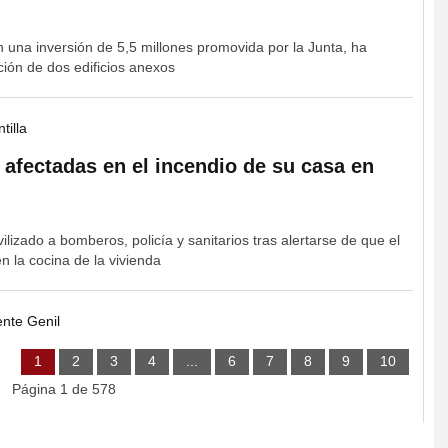
n una inversión de 5,5 millones promovida por la Junta, ha
ción de dos edificios anexos
tilla
afectadas en el incendio de su casa en
lizado a bomberos, policía y sanitarios tras alertarse de que el
 la cocina de la vivienda
nte Genil
1
2
3
4
...
6
7
8
9
10
Página 1 de 578