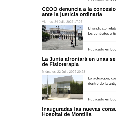
CCOO denuncia a la concesion
ante la justicia ordinaria
Viernes, 24 Julio 2026 17:05
El sindicato rela
los contratos a t
Publicado en
Lu
La Junta afrontará en unas s
de Fisioterapia
Miércoles, 22 Julio 2026 20:23
La actuación, co
dentro de la ant
Publicado en
Lu
Inauguradas las nuevas consu
Hospital de Montilla