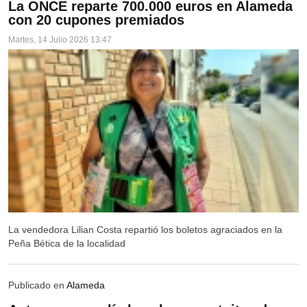
La ONCE reparte 700.000 euros en Alameda
FUENTE DE PIEDRA
con 20 cupones premiados
MOLLINA
Martes, 14 Julio 2026 13:47
VILLANUEVA DE LA CONCEPCIÓN
VALLE DE ABDALAJÍS
ANTEQUERA
ALAMEDA
ARCHIDONA
ARCHIDONA
CUEVAS DE SAN MARCOS
La vendedora Lilian Costa repartió los boletos agraciados en la
CUEVAS BAJAS
Peña Bética de la localidad
VILLANUEVA DE ALGAIDAS
Publicado en
Alameda
VILLANUEVA DE TAPIA