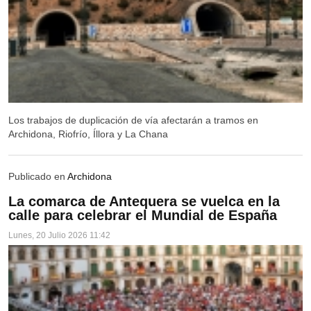
PALENCIANA
BENAMEJÍ
CABRA
PUENTE GENIL
Los trabajos de duplicación de vía afectarán a tramos en
PUENTE GENIL
Archidona, Riofrío, Íllora y La Chana
AGUILAR DE LA FRONTERA
Publicado en
Archidona
MONTEMAYOR
La comarca de Antequera se vuelca en la
MORILES
calle para celebrar el Mundial de España
MONTILLA
Lunes, 20 Julio 2026 11:42
MONTILLA
ESPEJO
LA RAMBLA