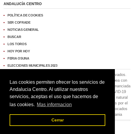
ANDALUCÍA CENTRO
POLÍTICA DE COOKIES
SER COFRADE
NOTICIAS GENERAL
BUSCAR
LOS TOROS
HOY POR HOY
FERIA OSUNA
ELECCIONES MUNICIPALES 2023
Copyright © 2026 Andalucía Centro. Todos los derechos reservados.
OPCION RADIO S.L.
ha recibido una ayuda de la Unión Europea con
Las cookies permiten ofrecer los servicios de
cargo al Programa Operativo FEDER de Andalucía 2014-2020, financiada
Andalucia Centro. Al utilizar nuestros
como parte de la respuesta de la Unión a la pandemia de COVID-19
servicios, aceptas el uso que hacemos de
(REACT-UE), para compensar el sobrecoste energético de gas natural
y/o electricidad a pymes y autónomos especialmente afectados por el
las cookies.
Mas informacion
incremento de los precios del gas natural y la electricidad provocados
por el impacto de la guerra de agresión de Rusia contra Ucrania
Cerrar