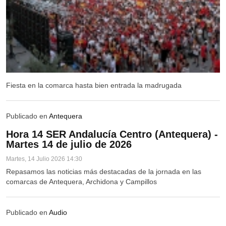
LA CARLOTA
MONTURQUE
FERNÁN NÚÑEZ
MONTALBÁN
Fiesta en la comarca hasta bien entrada la madrugada
SANTAELLA
PRIEGO DE CÓRDOBA
Publicado en
Antequera
PRIEGO DE CÓRDOBA
Hora 14 SER Andalucía Centro (Antequera) -
Martes 14 de julio de 2026
ALMEDINILLA
Martes, 14 Julio 2026 14:30
CARCABUEY
Repasamos las noticias más destacadas de la jornada en las
MÁLAGA
comarcas de Antequera, Archidona y Campillos
ANTEQUERA
Publicado en
Audio
HUMILLADERO