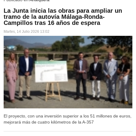
ECIJA
La Junta inicia las obras para ampliar un
CAÑADA ROSAL
tramo de la autovía Málaga-Ronda-
Campillos tras 16 años de espera
FUENTES DE ANDALUCÍA
Martes, 14 Julio 2026 13:02
LA CAMPANA
LA LUISIANA
ESTEPA
ESTEPA
BADOLATOSA
CASARICHE
EL RUBIO
GILENA
El proyecto, con una inversión superior a los 51 millones de euros,
mejorará más de cuatro kilómetros de la A-357
HERRERA
LA RODA DE ANDALUCÍA