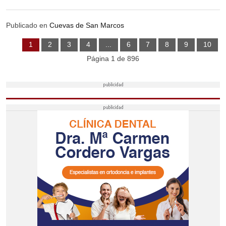
PUEBLA DE CAZALLA
Publicado en
Cuevas de San Marcos
VILLANUEVA DE SAN JUAN
1
2
3
4
...
6
7
8
9
10
ALGÁMITAS
Página 1 de 896
DEPORTES
SER EMPRESARIOS