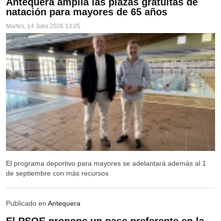
Antequera amplía las plazas gratuitas de
VILLANUEVA DEL ROSARIO
natación para mayores de 65 años
VILLANUEVA DEL TRABUCO
Martes, 14 Julio 2026 13:05
CAMPILLOS
CAMPILLOS
SIERRA DE YEGUAS
TEBA
ARDALES
ALMARGEN
El programa deportivo para mayores se adelantará además al 1
de septiembre con más recursos
Publicado en
Antequera
El PSOE propone un pase preferente en la