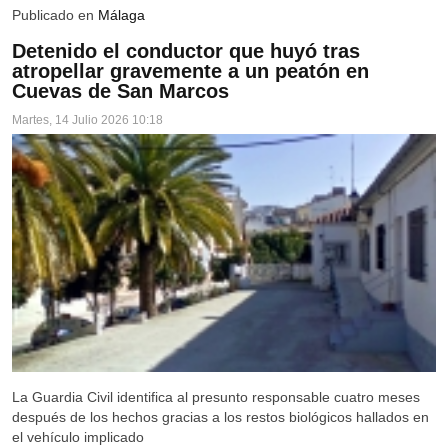
Publicado en
Málaga
MARINALEDA
Detenido el conductor que huyó tras
atropellar gravemente a un peatón en
MATARREDONDA
Cuevas de San Marcos
PEDRERA
Martes, 14 Julio 2026 10:18
LORA DE ESTEPA
OSUNA
OSUNA
AGUADULCE
EL SAUCEJO
LANTEJUELA
LOS CORRALES
MARCHENA
La Guardia Civil identifica al presunto responsable cuatro meses
después de los hechos gracias a los restos biológicos hallados en
MARTÍN DE LA JARA
el vehículo implicado