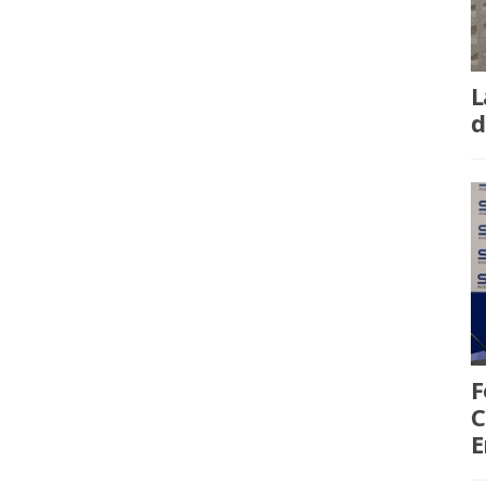
L
d
F
C
E