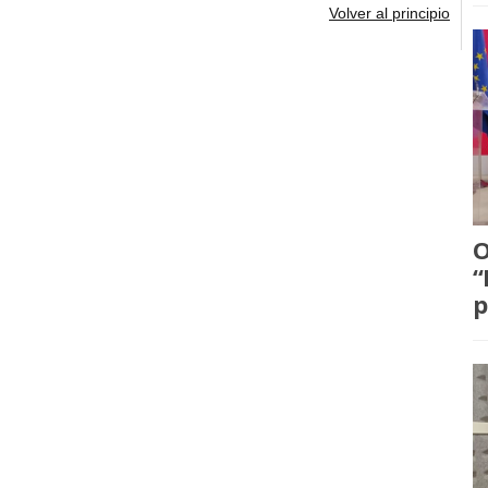
Volver al principio
O
“
p