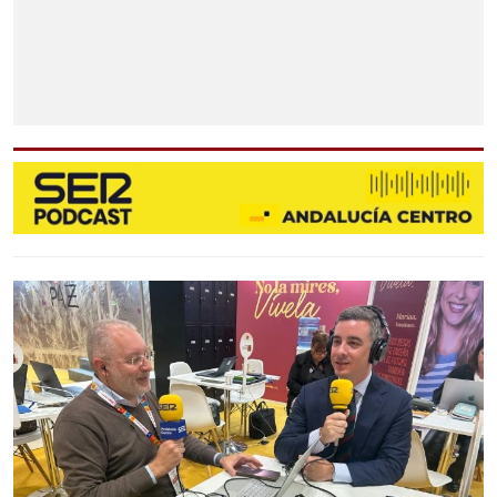
BADOLATOSA
CASARICHE
EL RUBIO
GILENA
HERRERA
LA RODA DE ANDALUCÍA
MARINALEDA
MATARREDONDA
PEDRERA
LORA DE ESTEPA
OSUNA
OSUNA