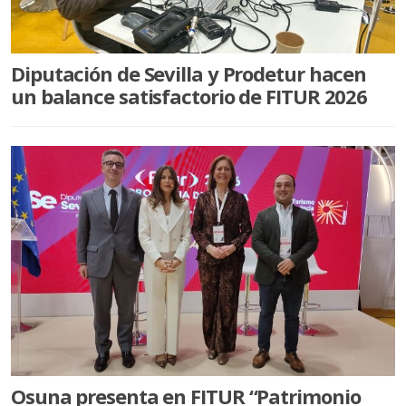
AGUADULCE
EL SAUCEJO
Diputación de Sevilla y Prodetur hacen
LANTEJUELA
un balance satisfactorio de FITUR 2026
LOS CORRALES
MARCHENA
MARTÍN DE LA JARA
PUEBLA DE CAZALLA
VILLANUEVA DE SAN JUAN
ALGÁMITAS
DEPORTES
SER EMPRESARIOS
Osuna presenta en FITUR “Patrimonio