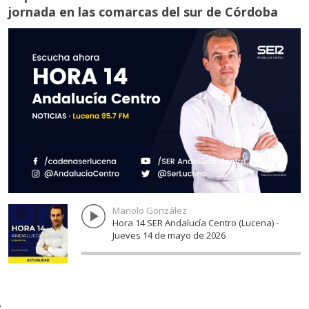
jornada en las comarcas del sur de Córdoba
PALENCIANA
BENAMEJÍ
CABRA
PUENTE GENIL
PUENTE GENIL
AGUILAR DE LA FRONTERA
MONTEMAYOR
MORILES
MONTILLA
MONTILLA
ESPEJO
LA RAMBLA