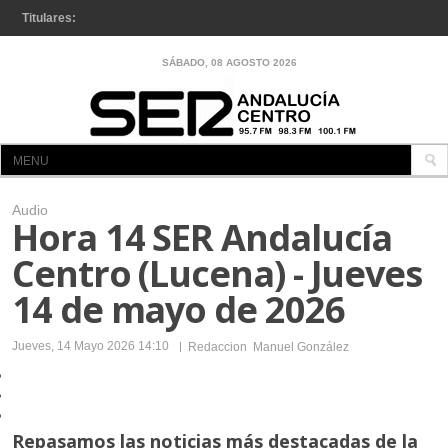
Titulares:
Se inicia la renovación del firme en la A-92 entre La Puebla y
SÁBADO, 08 AGOSTO 2026
Osuna
MENU
INICIO
Audio
Hora 14 SER Andalucía
A LA CARTA
Centro (Lucena) - Jueves
CÓRDOBA
14 de mayo de 2026
LUCENA
LUCENA
Jueves, 14 Mayo 2026 14:10
Redaccion
Manuel González
ENCINAS REALES
IZNÁJAR
Repasamos las noticias más destacadas de la
RUTE