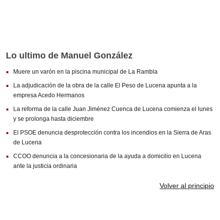
FUENTE DE PIEDRA
MOLLINA
VILLANUEVA DE LA CONCEPCIÓN
Lo ultimo de Manuel González
VALLE DE ABDALAJÍS
Muere un varón en la piscina municipal de La Rambla
ANTEQUERA
La adjudicación de la obra de la calle El Peso de Lucena apunta a la
empresa Acedo Hermanos
ALAMEDA
La reforma de la calle Juan Jiménez Cuenca de Lucena comienza el lunes
ARCHIDONA
y se prolonga hasta diciembre
El PSOE denuncia desprotección contra los incendios en la Sierra de Aras
ARCHIDONA
de Lucena
CUEVAS DE SAN MARCOS
CCOO denuncia a la concesionaria de la ayuda a domicilio en Lucena
ante la justicia ordinaria
CUEVAS BAJAS
Volver al principio
VILLANUEVA DE ALGAIDAS
VILLANUEVA DE TAPIA