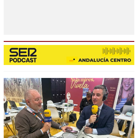
MARINALEDA
MATARREDONDA
PEDRERA
LORA DE ESTEPA
OSUNA
OSUNA
AGUADULCE
EL SAUCEJO
LANTEJUELA
LOS CORRALES
MARCHENA
MARTÍN DE LA JARA