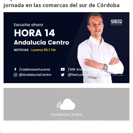
jornada en las comarcas del sur de Córdoba
PALENCIANA
BENAMEJÍ
CABRA
PUENTE GENIL
PUENTE GENIL
AGUILAR DE LA FRONTERA
MONTEMAYOR
MORILES
MONTILLA
MONTILLA
ESPEJO
LA RAMBLA