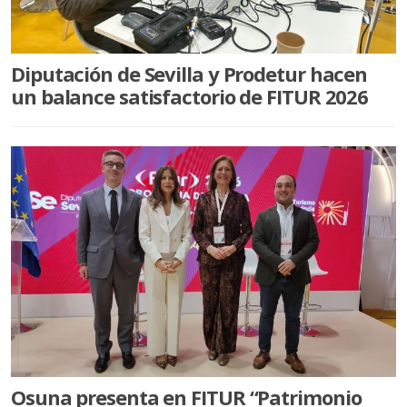
PUEBLA DE CAZALLA
VILLANUEVA DE SAN JUAN
Diputación de Sevilla y Prodetur hacen
ALGÁMITAS
un balance satisfactorio de FITUR 2026
DEPORTES
SER EMPRESARIOS
Osuna presenta en FITUR “Patrimonio