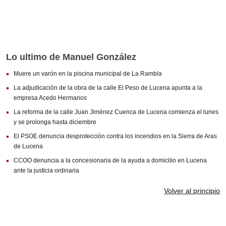
FUENTE DE PIEDRA
MOLLINA
VILLANUEVA DE LA CONCEPCIÓN
Lo ultimo de Manuel González
VALLE DE ABDALAJÍS
Muere un varón en la piscina municipal de La Rambla
ANTEQUERA
La adjudicación de la obra de la calle El Peso de Lucena apunta a la
empresa Acedo Hermanos
ALAMEDA
La reforma de la calle Juan Jiménez Cuenca de Lucena comienza el lunes
ARCHIDONA
y se prolonga hasta diciembre
El PSOE denuncia desprotección contra los incendios en la Sierra de Aras
ARCHIDONA
de Lucena
CUEVAS DE SAN MARCOS
CCOO denuncia a la concesionaria de la ayuda a domicilio en Lucena
ante la justicia ordinaria
CUEVAS BAJAS
Volver al principio
VILLANUEVA DE ALGAIDAS
VILLANUEVA DE TAPIA