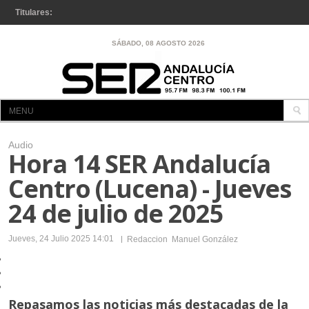
Titulares:
Se inicia la renovación del firme en la A-92 entre La Puebla y
SÁBADO, 08 AGOSTO 2026
Osuna
MENU
INICIO
Audio
Hora 14 SER Andalucía
A LA CARTA
Centro (Lucena) - Jueves
CÓRDOBA
24 de julio de 2025
LUCENA
LUCENA
Jueves, 24 Julio 2025 14:01
Redaccion
Manuel González
ENCINAS REALES
IZNÁJAR
Repasamos las noticias más destacadas de la
RUTE