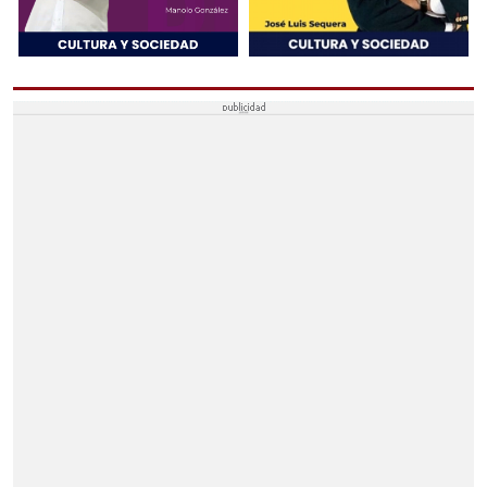
ECIJA
CAÑADA ROSAL
FUENTES DE ANDALUCÍA
LA CAMPANA
LA LUISIANA
ESTEPA
ESTEPA
BADOLATOSA
CASARICHE
EL RUBIO
GILENA
HERRERA
LA RODA DE ANDALUCÍA