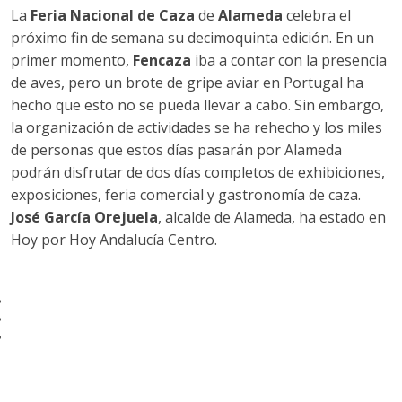
La
Feria Nacional de Caza
de
Alameda
celebra el
LA CARLOTA
próximo fin de semana su decimoquinta edición. En un
MONTURQUE
primer momento,
Fencaza
iba a contar con la presencia
de aves, pero un brote de gripe aviar en Portugal ha
FERNÁN NÚÑEZ
hecho que esto no se pueda llevar a cabo. Sin embargo,
MONTALBÁN
la organización de actividades se ha rehecho y los miles
de personas que estos días pasarán por Alameda
SANTAELLA
podrán disfrutar de dos días completos de exhibiciones,
PRIEGO DE CÓRDOBA
exposiciones, feria comercial y gastronomía de caza.
José García Orejuela
, alcalde de Alameda, ha estado en
PRIEGO DE CÓRDOBA
Hoy por Hoy Andalucía Centro.
ALMEDINILLA
CARCABUEY
MÁLAGA
ANTEQUERA
HUMILLADERO