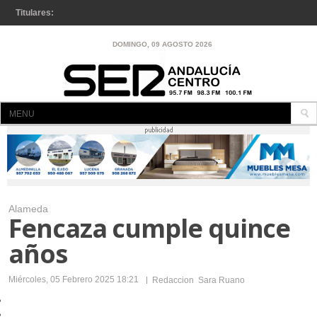
Titulares:
Se inicia la renovación del firme en la A-92 entre La Puebla y
DOMINGO, 09 AGOSTO 2026
Osuna
MENU
INICIO
A LA CARTA
CÓRDOBA
Alameda
LUCENA
Fencaza cumple quince
LUCENA
años
ENCINAS REALES
Miércoles, 05 Febrero 2025 18:21
Redaccion
Sara Ruano
IZNÁJAR
RUTE