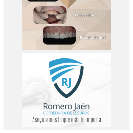
ECIJA
CAÑADA ROSAL
FUENTES DE ANDALUCÍA
LA CAMPANA
LA LUISIANA
ESTEPA
ESTEPA
BADOLATOSA
CASARICHE
EL RUBIO
GILENA
HERRERA
LA RODA DE ANDALUCÍA