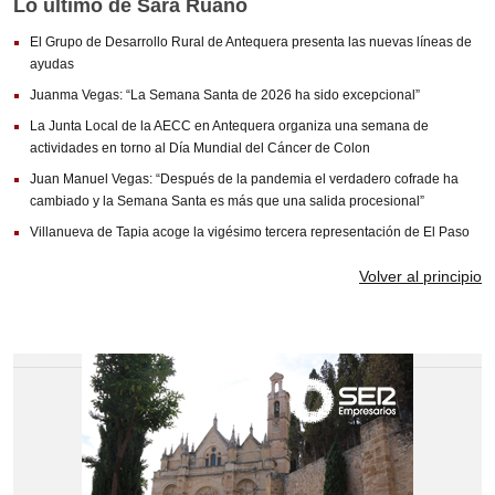
Lo ultimo de Sara Ruano
VILLANUEVA DEL ROSARIO
El Grupo de Desarrollo Rural de Antequera presenta las nuevas líneas de
VILLANUEVA DEL TRABUCO
ayudas
CAMPILLOS
Juanma Vegas: “La Semana Santa de 2026 ha sido excepcional”
La Junta Local de la AECC en Antequera organiza una semana de
CAMPILLOS
actividades en torno al Día Mundial del Cáncer de Colon
SIERRA DE YEGUAS
Juan Manuel Vegas: “Después de la pandemia el verdadero cofrade ha
cambiado y la Semana Santa es más que una salida procesional”
TEBA
Villanueva de Tapia acoge la vigésimo tercera representación de El Paso
ARDALES
Volver al principio
ALMARGEN