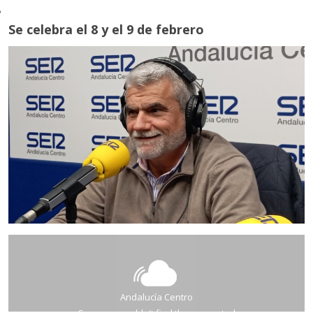
PALENCIANA
Se celebra el 8 y el 9 de febrero
BENAMEJÍ
CABRA
PUENTE GENIL
PUENTE GENIL
AGUILAR DE LA FRONTERA
MONTEMAYOR
MORILES
MONTILLA
MONTILLA
ESPEJO
LA RAMBLA