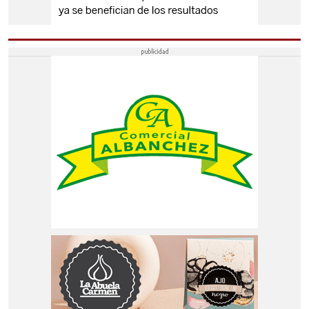
CASARICHE
EL RUBIO
GILENA
HERRERA
LA RODA DE ANDALUCÍA
MARINALEDA
MATARREDONDA
PEDRERA
LORA DE ESTEPA
OSUNA
OSUNA
AGUADULCE