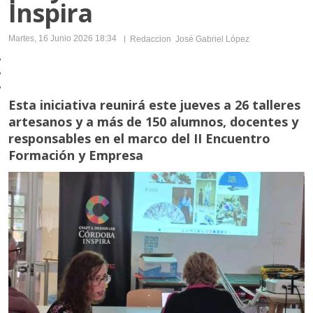
Inspira
PALENCIANA
Martes, 16 Junio 2026 18:34
Redaccion
José Gabriel López
BENAMEJÍ
CABRA
PUENTE GENIL
Esta iniciativa reunirá este jueves a 26 talleres
artesanos y a más de 150 alumnos, docentes y
PUENTE GENIL
responsables en el marco del II Encuentro
Formación y Empresa
AGUILAR DE LA FRONTERA
MONTEMAYOR
MORILES
MONTILLA
MONTILLA
ESPEJO
LA RAMBLA