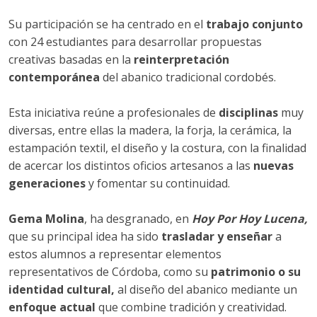
FUENTE DE PIEDRA
Su participación se ha centrado en el
trabajo conjunto
MOLLINA
con 24 estudiantes para desarrollar propuestas
creativas basadas en la
reinterpretación
VILLANUEVA DE LA CONCEPCIÓN
contemporánea
del abanico tradicional cordobés.
VALLE DE ABDALAJÍS
Esta iniciativa reúne a profesionales de
disciplinas
muy
ANTEQUERA
diversas, entre ellas la madera, la forja, la cerámica, la
ALAMEDA
estampación textil, el diseño y la costura, con la finalidad
de acercar los distintos oficios artesanos a las
nuevas
ARCHIDONA
generaciones
y fomentar su continuidad.
ARCHIDONA
Gema Molina
, ha desgranado, en
Hoy Por Hoy Lucena,
CUEVAS DE SAN MARCOS
que su principal idea ha sido
trasladar y enseñar
a
CUEVAS BAJAS
estos alumnos a representar elementos
representativos de Córdoba, como su
patrimonio o su
VILLANUEVA DE ALGAIDAS
identidad cultural,
al diseño del abanico mediante un
VILLANUEVA DE TAPIA
enfoque actual
que combine tradición y creatividad.