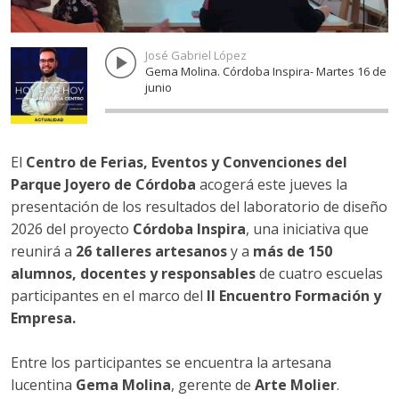
LA CARLOTA
MONTURQUE
FERNÁN NÚÑEZ
MONTALBÁN
SANTAELLA
El
Centro de Ferias, Eventos y Convenciones del
Parque Joyero de Córdoba
acogerá este jueves la
PRIEGO DE CÓRDOBA
presentación de los resultados del laboratorio de diseño
PRIEGO DE CÓRDOBA
2026 del proyecto
Córdoba Inspira
, una iniciativa que
reunirá a
26 talleres artesanos
y a
más de 150
ALMEDINILLA
alumnos, docentes y responsables
de cuatro escuelas
CARCABUEY
participantes en el marco del
II Encuentro Formación y
MÁLAGA
Empresa.
ANTEQUERA
Entre los participantes se encuentra la artesana
lucentina
Gema Molina
, gerente de
Arte Molier
.
HUMILLADERO