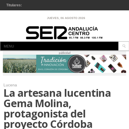
Titulares:
Dos fiestas para jóvenes celebrarán el Día Internacional de la
JUEVES, 06 AGOSTO 2026
Juventud en Antequera
MENU
INICIO
A LA CARTA
CÓRDOBA
Lucena
LUCENA
La artesana lucentina
LUCENA
Gema Molina,
ENCINAS REALES
protagonista del
IZNÁJAR
proyecto Córdoba
RUTE