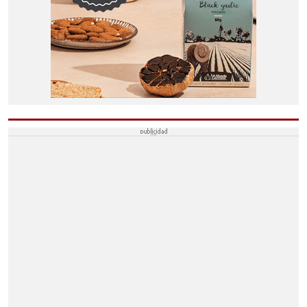
EL SAUCEJO
LANTEJUELA
LOS CORRALES
MARCHENA
MARTÍN DE LA JARA
PUEBLA DE CAZALLA
VILLANUEVA DE SAN JUAN
ALGÁMITAS
DEPORTES
SER EMPRESARIOS