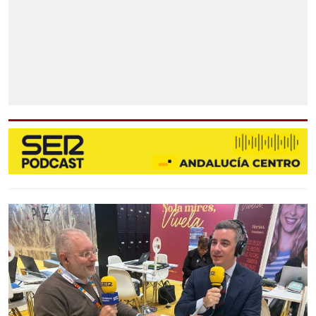
MARINALEDA
MATARREDONDA
PEDRERA
LORA DE ESTEPA
OSUNA
OSUNA
AGUADULCE
EL SAUCEJO
LANTEJUELA
LOS CORRALES
MARCHENA
MARTÍN DE LA JARA