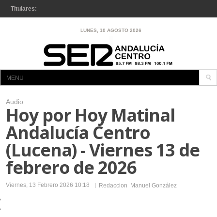
Titulares:
Impulsan la obra del nuevo depósito para Los Corrales y
LUNES, 10 AGOSTO 2026
Martín de La Jara, infraestructura clave contra los cortes de
agua
MENU
INICIO
Audio
Hoy por Hoy Matinal
A LA CARTA
Andalucía Centro
CÓRDOBA
(Lucena) - Viernes 13 de
LUCENA
febrero de 2026
LUCENA
ENCINAS REALES
Viernes, 13 Febrero 2026 10:18
Redaccion
Manuel González
IZNÁJAR
RUTE