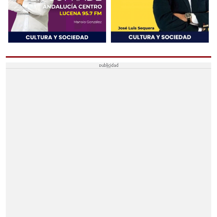
ECIJA
CAÑADA ROSAL
FUENTES DE ANDALUCÍA
LA CAMPANA
LA LUISIANA
ESTEPA
ESTEPA
BADOLATOSA
CASARICHE
EL RUBIO
GILENA
HERRERA
LA RODA DE ANDALUCÍA