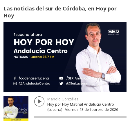
Las noticias del sur de Córdoba, en Hoy por
PALENCIANA
Hoy
BENAMEJÍ
CABRA
PUENTE GENIL
PUENTE GENIL
AGUILAR DE LA FRONTERA
MONTEMAYOR
MORILES
MONTILLA
MONTILLA
ESPEJO
LA RAMBLA