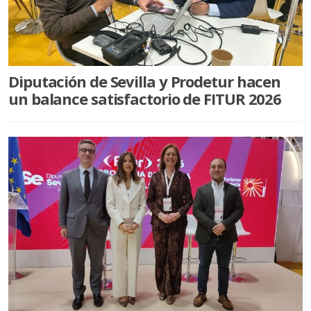
PUEBLA DE CAZALLA
VILLANUEVA DE SAN JUAN
ALGÁMITAS
Diputación de Sevilla y Prodetur hacen
DEPORTES
un balance satisfactorio de FITUR 2026
SER EMPRESARIOS