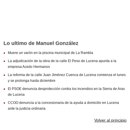
FUENTE DE PIEDRA
MOLLINA
VILLANUEVA DE LA CONCEPCIÓN
VALLE DE ABDALAJÍS
Lo ultimo de Manuel González
ANTEQUERA
Muere un varón en la piscina municipal de La Rambla
ALAMEDA
La adjudicación de la obra de la calle El Peso de Lucena apunta a la
empresa Acedo Hermanos
ARCHIDONA
La reforma de la calle Juan Jiménez Cuenca de Lucena comienza el lunes
ARCHIDONA
y se prolonga hasta diciembre
El PSOE denuncia desprotección contra los incendios en la Sierra de Aras
CUEVAS DE SAN MARCOS
de Lucena
CUEVAS BAJAS
CCOO denuncia a la concesionaria de la ayuda a domicilio en Lucena
ante la justicia ordinaria
VILLANUEVA DE ALGAIDAS
Volver al principio
VILLANUEVA DE TAPIA